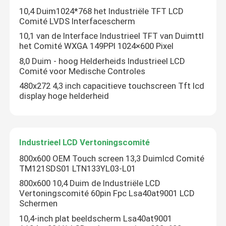
10,4 Duim1024*768 het Industriële TFT LCD
Comité LVDS Interfacescherm
Over ons
10,1 van de Interface Industrieel TFT van Duimttl
het Comité WXGA 149PPI 1024×600 Pixel
Fabriekstocht
8,0 Duim - hoog Helderheids Industrieel LCD
Comité voor Medische Controles
480x272 4,3 inch capacitieve touchscreen Tft lcd
Kwaliteitscontrole
display hoge helderheid
Neem contact met ons op
Industrieel LCD Vertoningscomité
Nieuws
800x600 OEM Touch screen 13,3 Duimlcd Comité
TM121SDS01 LTN133YL03-L01
800x600 10,4 Duim de Industriële LCD
Vraag een offerte
Vertoningscomité 60pin Fpc Lsa40at9001 LCD
Schermen
10,4-inch plat beeldscherm Lsa40at9001
Computers alle-in-één