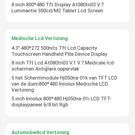
8 inch 800*480 Tft Display At080tn03 V.7
Luminantie 300cd/M2 Tablet Lcd Screen
TFT LCD-Controlemechanisme Board
Karakter LCD-displaymodule
Medische Lcd Vertoning
4.3" 480*272 500nits Tft Lcd Capacity
E Ink Segmented Display
Touchscreen Handheld Pda Device Display
8 inch Tft Lcd At080tn03 V.1 V.7 Medicale lcd-
schermen Antiglare oppervlak
5 het Schermmodule Hj050na-01k van TFT LCD
van de duim800*480 Innolux Medische LCD
Vertoning
5 inch Innolux 800*480 Hj050na-01i LCD TFT-
displaypaneel 6/8 bit Rgb
Automobiellcd Vertoning