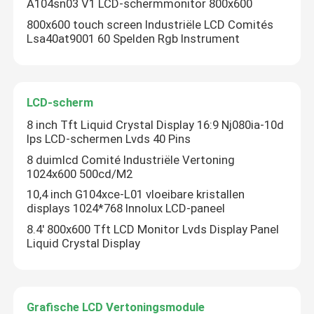
A104sn03 V1 LCD-schermmonitor 800x600
800x600 touch screen Industriële LCD Comités
TFT-Kleurenlcd Vertoning
Lsa40at9001 60 Spelden Rgb Instrument
TFT LCD-Vertoningsmodule
LCD-scherm
8 inch Tft Liquid Crystal Display 16:9 Nj080ia-10d
De Vertoning van TFT HD
Ips LCD-schermen Lvds 40 Pins
8 duimlcd Comité Industriële Vertoning
TFT-Touch screenvertoning
1024x600 500cd/M2
10,4 inch G104xce-L01 vloeibare kristallen
displays 1024*768 Innolux LCD-paneel
TFT LCD-Monitor
8.4' 800x600 Tft LCD Monitor Lvds Display Panel
Liquid Crystal Display
Industrieel TFT-Comité
Industrieel LCD Vertoningscomité
Grafische LCD Vertoningsmodule