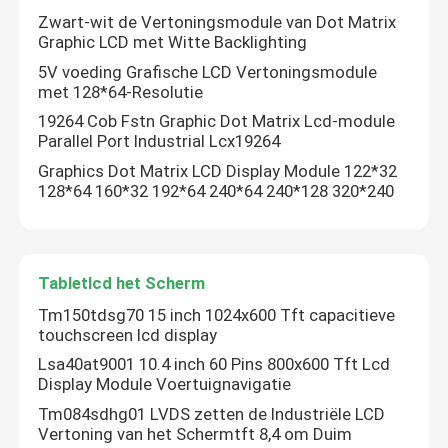
Zwart-wit de Vertoningsmodule van Dot Matrix
Graphic LCD met Witte Backlighting
LCD-scherm
5V voeding Grafische LCD Vertoningsmodule
met 128*64-Resolutie
Grafische LCD Vertoningsmodule
19264 Cob Fstn Graphic Dot Matrix Lcd-module
Parallel Port Industrial Lcx19264
Graphics Dot Matrix LCD Display Module 122*32
Tabletlcd het Scherm
128*64 160*32 192*64 240*64 240*128 320*240
Medische Lcd Vertoning
Tabletlcd het Scherm
Automobiellcd Vertoning
Tm150tdsg70 15 inch 1024x600 Tft capacitieve
touchscreen lcd display
Lsa40at9001 10.4 inch 60 Pins 800x600 Tft Lcd
LCD van de celtelefoon Vertoning
Display Module Voertuignavigatie
Tm084sdhg01 LVDS zetten de Industriële LCD
Hoge Helderheidslcd Vertoning
Vertoning van het Schermtft 8,4 om Duim