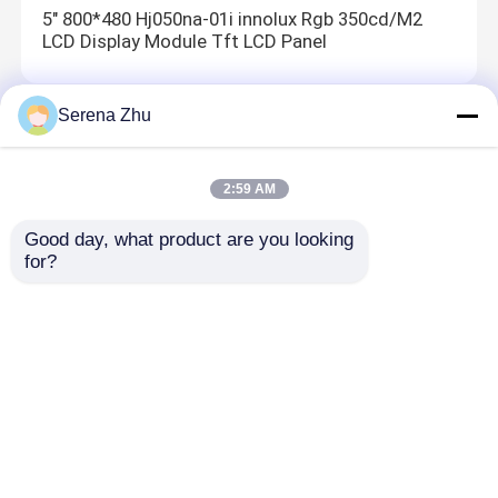
5" 800*480 Hj050na-01i innolux Rgb 350cd/M2
LCD Display Module Tft LCD Panel
Serena Zhu
Automobiellcd Vertoning
8" Tft Lcd Display 800*600 Digitaal fotoraam
2:59 AM
Svga Draagbare dvd-speler Lcd-scherm
Good day, what product are you looking 
for?
E Ink Segmented Display
Aanpasbaar 4,2 inch E Ink Display
Energiebesparend E Ink Segmented Display
Thuis
Ongeveer ons
Contacteer ons
Desktop Site
Sitemap
Privacybeleid