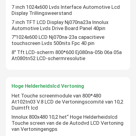
7 inch 1024x600 Lvds Interface Automotive Lcd
Display Trillingsweerstand
7 inch TFT LCD Display Nj070na23a Innolux
Automotive Lvds Drive Board Panel 40pin
7"1024x600 LCD Nj070na-23a capacitieve
touchscreen Lvds 500nits Fpc 40 pin
8" Tft LCD-scherm 800*600 Ej080na-05b 06a 05a
At080tn52 LCD-schermresolutie
Hoge Helderheidslcd Vertoning
Het Touche screenmodule van 800*480
At102tn03 V.8 LCD de Vertoningscomité van 10,2
Duimtft lcd
Innolux 800x480 10,2 het“ Hoge Helderheidslcd
Touche screen van de de Autodvd LCD Vertoning
van Vertoningengps