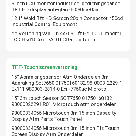
8 inch LCD monitor industrieel bedieningspaneel
TFT HD display anti-glare Ej080na-05a
12.1" Weld Tft HD Screen 20pin Connector 450cd
Industrial Control Equipment
de Vertoning van 1024x768 Tft Hd 10 Duimhdmi
LCD Hsd100ixn1-A10 LCD-monitoren
TFT-Touch screenvertoning
15“ Aanrakingssensor Atm Onderdelen 3m
Aanraking Sct7650 01750160132 98-0003-2229-1
Ex111 980003-2814-0 Exii-7760uc Microto
15" 3m touch Seasor SCT7650 01750160132
98000322291 R01 Microtouch atm onderdelen
98000334056 Microtouch 3m 15 inch Capacity
Display Atm Parts Touch Panel
98000334056 Microtouch 3m 15 inch Tft Touch
Screen Display Atm Onderdelen