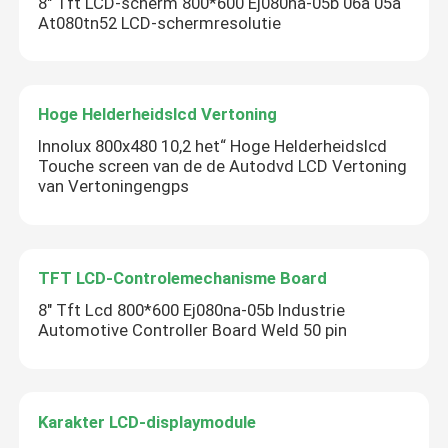
8" Tft LCD-scherm 800*600 Ej080na-05b 06a 05a
At080tn52 LCD-schermresolutie
Hoge Helderheidslcd Vertoning
Innolux 800x480 10,2 het“ Hoge Helderheidslcd
Touche screen van de de Autodvd LCD Vertoning
van Vertoningengps
TFT LCD-Controlemechanisme Board
8" Tft Lcd 800*600 Ej080na-05b Industrie
Automotive Controller Board Weld 50 pin
Karakter LCD-displaymodule