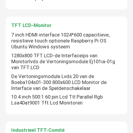
TFT LCD-Monitor
7 inch HDMI-interface 1024*600 capacitieve,
resistieve touch optionele Raspberry Pi OS
Ubuntu Windows systeem
1280x800 TFT LCD-de Interfaceips van
Monitorlvds de Vertoningsmodule Ej101ia-01g
van TFT LCD
De Vertoningsmodule Lvds 20 van de
Boeba104s01-300 800x600 LCD Monitor de
Interface van de Speldenschakelaar
Huis
10.4 inch 500:1 60 pin Lcd Ttl Parallel Rgb
Lsa40at9001 Tft Lcd Monitoren
Producten
Industrieel TFT-Comité
Video's