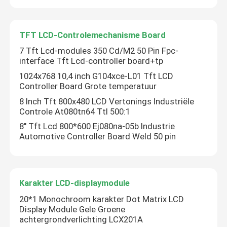
TFT LCD-Controlemechanisme Board
7 Tft Lcd-modules 350 Cd/M2 50 Pin Fpc-
interface Tft Lcd-controller board+tp
1024x768 10,4 inch G104xce-L01 Tft LCD
Controller Board Grote temperatuur
8 Inch Tft 800x480 LCD Vertonings Industriële
Controle At080tn64 Ttl 500:1
8" Tft Lcd 800*600 Ej080na-05b Industrie
Automotive Controller Board Weld 50 pin
Laat een bericht achter
We bellen je snel terug!
Karakter LCD-displaymodule
20*1 Monochroom karakter Dot Matrix LCD
Display Module Gele Groene
achtergrondverlichting LCX201A