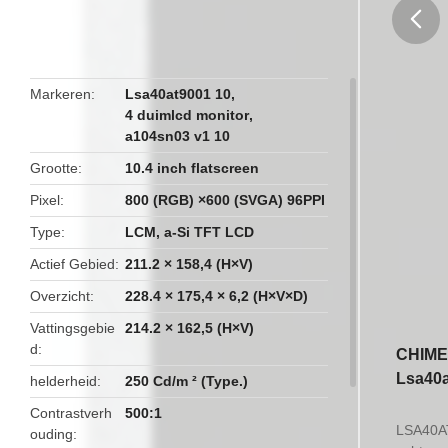
butto
Markeren
Lsa40at9001 10
,
4 duimlcd monitor
,
a104sn03 v1 10
Grootte
10.4 inch flatscreen
Pixel
800 (RGB) ×600 (SVGA) 96PPI
Type
LCM, a-Si TFT LCD
Actief Gebied
211.2 × 158,4 (H×V)
Overzicht
228.4 × 175,4 × 6,2 (H×V×D)
Vattingsgebie
214.2 × 162,5 (H×V)
d
CHIMEI
Lsa40a
helderheid
250 Cd/m ² (Type.)
Contrastverh
500:1
LSA40AT
ouding