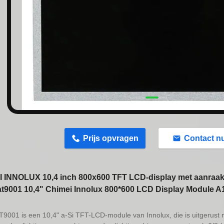
n
Prijs opvragen
Contact n
 INNOLUX 10,4 inch 800x600 TFT LCD-display met aanra
t9001 10,4" Chimei Innolux 800*600 LCD Display Module A
9001 is een 10,4" a-Si TFT-LCD-module van Innolux, die is uitgerus