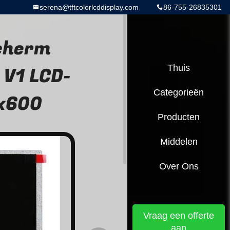
serena@tftcolorlcddisplay.com
86-755-26835301
scherm
V1 LCD-
Thuis
Categorieën
x600
Producten
Middelen
Over Ons
Vraag een offerte
aan