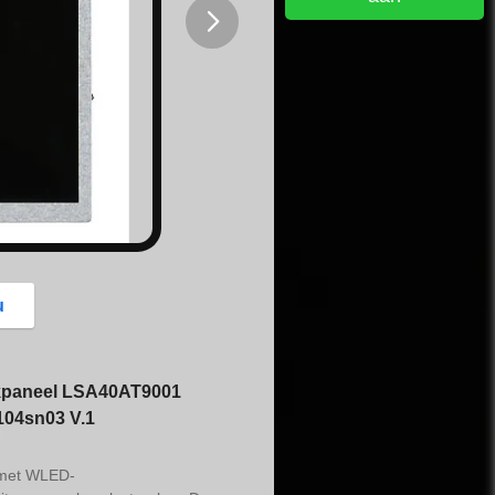
button
u
akpaneel LSA40AT9001
104sn03 V.1
t met WLED-