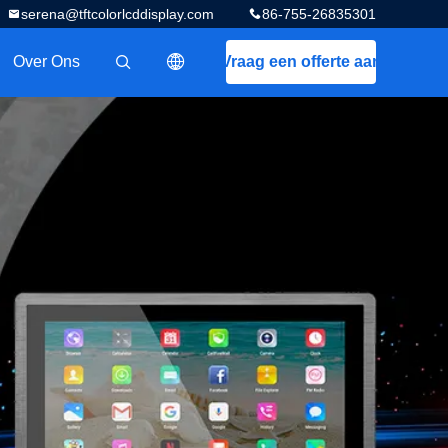
serena@tftcolorlcddisplay.com
86-755-26835301
Over Ons
Vraag een offerte aan
描述