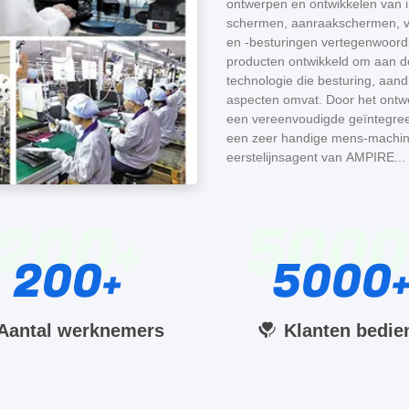
ontwerpen en ontwikkelen van ind
schermen, aanraakschermen, v
en -besturingen vertegenwoordig
producten ontwikkeld om aan de
technologie die besturing, aan
aspecten omvat. Door het ontw
een vereenvoudigde geïntegree
een zeer handige mens-machine
eerstelijnsagent van AMPIRE...
200
5000
200
5000
Aantal werknemers
Klanten bedie