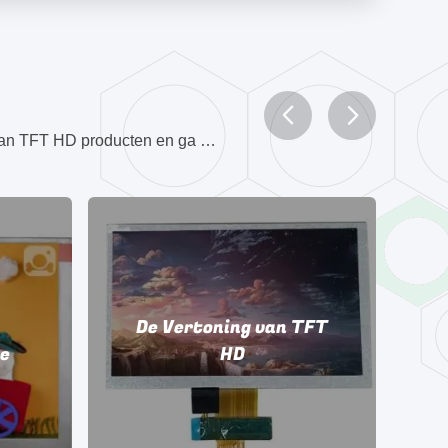
We focussen op Computers alle-in-één, TFT-Kleurenlcd Vertoning, TFT LCD-Vertoningsmodule, De Vertoning van TFT HD producten en ga zo maar door
De Vertoning van TFT
e
HD