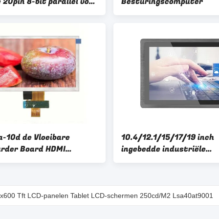
20pin 8-bit parallel voor
Besturingscomputer
riële medische
a-10d de Vloeibare
10.4/12.1/15/17/19 inch
rder Board HDMI
ingebedde industriële
00 van Crystal Display
aanraakpaneel pc
CD
00x600 Tft LCD-panelen Tablet LCD-schermen 250cd/M2 Lsa40at9001