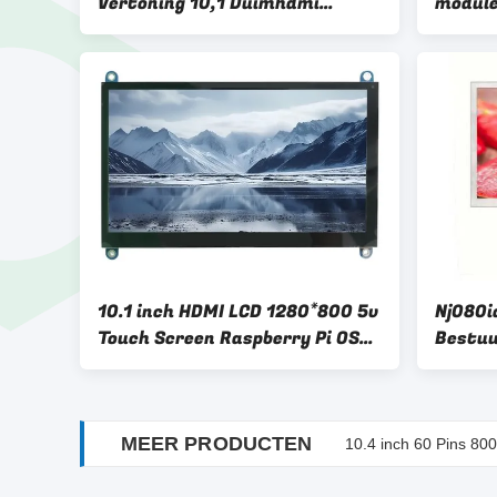
Vertoning 10,1 Duimhdmi
module 
Vertoning 350cd/M2 1280*800
indust
10.1 inch HDMI LCD 1280*800 5v
Nj080i
Touch Screen Raspberry Pi OS
Bestuu
Ubuntu Windows 330cd/M2
1024*6
Lvds L
MEER PRODUCTEN
10.4 inch 60 Pins 8