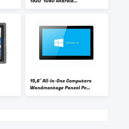
1920*1080 Android
besturingssysteem
Ondersteuning Meerdere
interfaces Meerdere talen
15,6" All-In-One Computers
Wandmontage Paneel Pc
Industrieel Bedieningspaneel
Touchscreen All-In-One
Computers