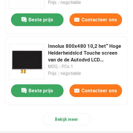
Prijs：negotiable
Beste prijs
Contacteer ons
Innolux 800x480 10,2 het“ Hoge
Helderheidslcd Touche screen
van de de Autodvd LCD
Vertoning van Vertoningengps
MOQ：PCs 1
Prijs：negotiable
Beste prijs
Contacteer ons
Huis
Producten
Bekijk meer
Video's