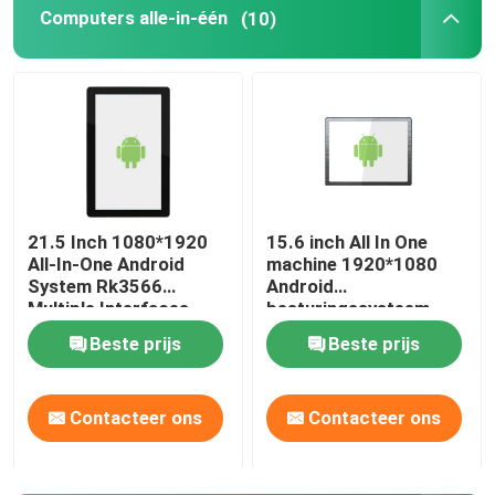
Computers alle-in-één
(10)
TFT-Kleurenlcd Vertoning
TFT LCD-Vertoningsmodule
De Vertoning van TFT HD
21.5 Inch 1080*1920
15.6 inch All In One
All-In-One Android
machine 1920*1080
TFT-Touch screenvertoning
System Rk3566
Android
Multiple Interfaces
besturingssysteem
Adjustable Brightness
Ondersteuning
TFT LCD-Monitor
Beste prijs
Beste prijs
Meerdere interfaces
Meerdere talen
Industrieel TFT-Comité
Contacteer ons
Contacteer ons
Industrieel LCD Vertoningscomité