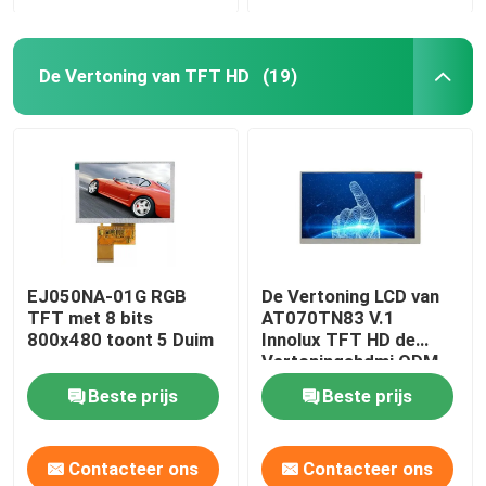
De Vertoning van TFT HD
(19)
EJ050NA-01G RGB
De Vertoning LCD van
TFT met 8 bits
AT070TN83 V.1
800x480 toont 5 Duim
Innolux TFT HD de
Vertoningshdmi ODM
van het 7 Duimtouche
Beste prijs
Beste prijs
screen
Contacteer ons
Contacteer ons