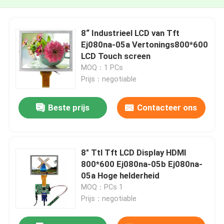
8“ Industrieel LCD van Tft
Ej080na-05a Vertonings800*600
LCD Touch screen
MOQ：1 PCs
Prijs：negotiable
Beste prijs
Contacteer ons
8" Ttl Tft LCD Display HDMI
800*600 Ej080na-05b Ej080na-
05a Hoge helderheid
MOQ：PCs 1
Prijs：negotiable