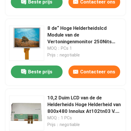
Beste prijs
Contacteer ons
8 de“ Hoge Helderheidslcd
Module van de
Vertoningenmonitor 250Nits
800*600 TFT LCD
MOQ：PCs 1
Prijs：negotiable
Beste prijs
Contacteer ons
10,2 Duim LCD van de de
Helderheids Hoge Helderheid van
800x480 Innolux At102tn03 V.8
Vertoning voor Medische
MOQ：1 PCs
apparatuur
Prijs：negotiable