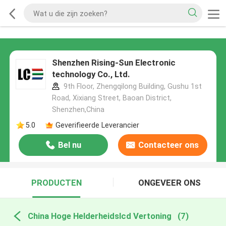
Shenzhen Rising-Sun Electronic
technology Co., Ltd.
9th Floor, Zhengqilong Building, Gushu 1st
Road, Xixiang Street, Baoan District,
Shenzhen,China
5.0
Geverifieerde Leverancier
Bel nu
Contacteer ons
PRODUCTEN
ONGEVEER ONS
China Hoge Helderheidslcd Vertoning
(7)