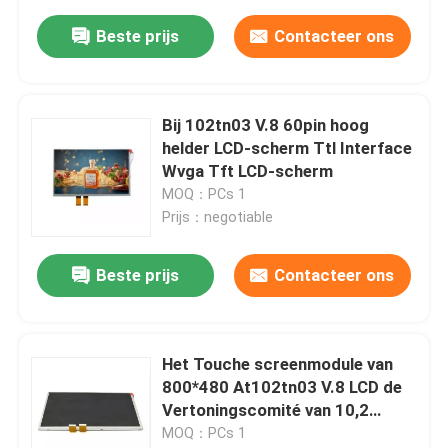
Beste prijs
Contacteer ons
Bij 102tn03 V.8 60pin hoog
helder LCD-scherm Ttl Interface
Wvga Tft LCD-scherm
MOQ：PCs 1
Prijs：negotiable
Beste prijs
Contacteer ons
Het Touche screenmodule van
800*480 At102tn03 V.8 LCD de
Vertoningscomité van 10,2
Duimtft lcd
MOQ：PCs 1