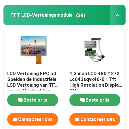
TFT LCD-Controlemechanisme Board
TFT LCD-Vertoningsmodule
(29)
Karakter LCD-displaymodule
E Ink Segmented Display
LCD Vertoning FPC 50
4.3 inch LCD 480 * 272
Spelden de Industriële
Lc043sqvk40-01 Tft
LCD Vertoning van TFT
High Resolution Display
van de Monitorkleur
Ttl
Beste prijs
Beste prijs
Contacteer ons
Contacteer ons