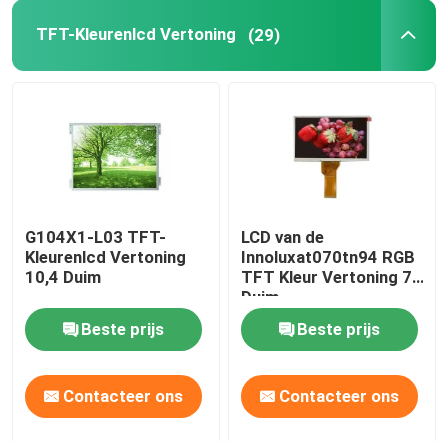
TFT-Kleurenlcd Vertoning
(29)
LCD-scherm
Grafische LCD Vertoningsmodule
Tabletlcd het Scherm
G104X1-L03 TFT-
LCD van de
Medische Lcd Vertoning
Kleurenlcd Vertoning
Innoluxat070tn94 RGB
10,4 Duim
TFT Kleur Vertoning 7
Duim
Automobiellcd Vertoning
Beste prijs
Beste prijs
LCD van de celtelefoon Vertoning
Contacteer ons
Contacteer ons
Hoge Helderheidslcd Vertoning