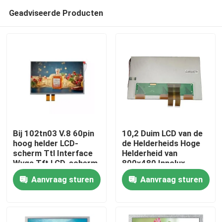
Geadviseerde Producten
Bij 102tn03 V.8 60pin
10,2 Duim LCD van de
hoog helder LCD-
de Helderheids Hoge
scherm Ttl Interface
Helderheid van
Huis
Wvga Tft LCD-scherm
800x480 Innolux
At102tn03 V.8
Aanvraag sturen
Aanvraag sturen
Vertoning voor
Producten
Medische apparatuur
Video's