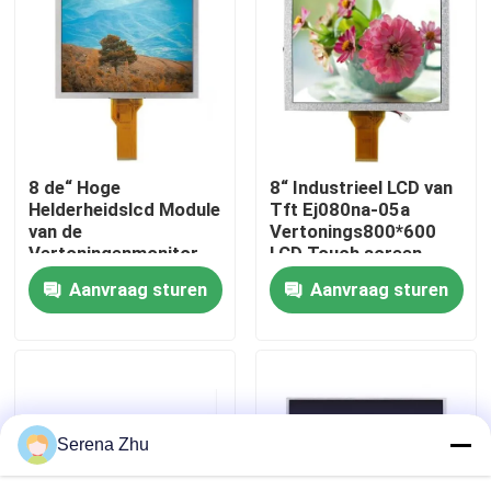
Over ons
Fabriekstocht
8 de“ Hoge
8“ Industrieel LCD van
Kwaliteitscontrole
Helderheidslcd Module
Tft Ej080na-05a
van de
Vertonings800*600
Vertoningenmonitor
LCD Touch screen
Neem contact met ons op
250Nits 800*600 TFT
Aanvraag sturen
Aanvraag sturen
LCD
Nieuws
Vraag een offerte
Serena Zhu
Computers alle-in-één