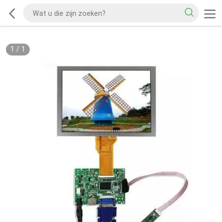
1
/
1