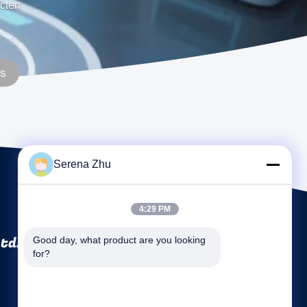
cten
's
Serena Zhu
4:29 PM
td.
Good day, what product are you looking 
for?
Snelle links