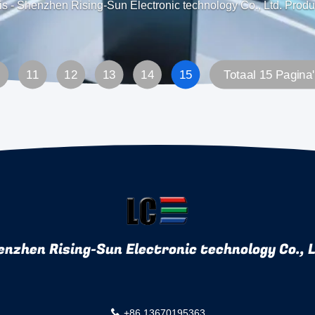
is
-
Shenzhen Rising-Sun Electronic technology Co., Ltd. Produ
11
12
13
14
15
Totaal 15 Pagina
enzhen Rising-Sun Electronic technology Co., L
+86 13670195363