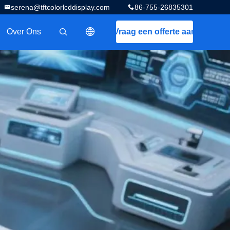
serena@tftcolorlcddisplay.com
86-755-26835301
Over Ons
Vraag een offerte aan
描述