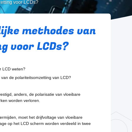
zetting voor LCDs?
lijke methodes van
ng voor LCDs?
er LCD weten?
van de polariteitsomzetting van LCD?
estigd, anders, de polarisatie van vloeibare
erken worden verloren.
rmijden, moet het drijfvoltage van vloeibare
oltage op het LCD scherm worden verdeeld in twee