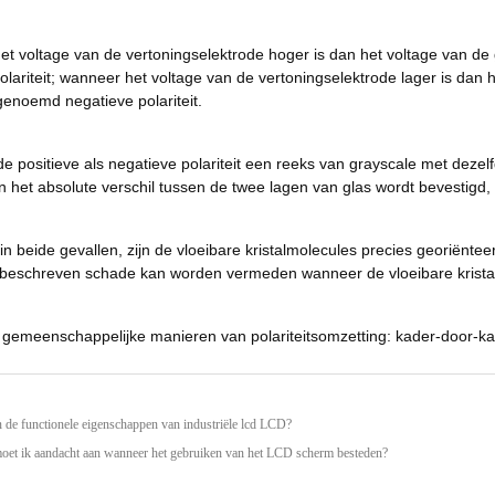
t voltage van de vertoningselektrode hoger is dan het voltage van d
polariteit; wanneer het voltage van de vertoningselektrode lager is dan
genoemd negatieve polariteit.
de positieve als negatieve polariteit een reeks van grayscale met dez
 het absolute verschil tussen de twee lagen van glas wordt bevestigd, i
in beide gevallen, zijn de vloeibare kristalmolecules precies georiënt
beschreven schade kan worden vermeden wanneer de vloeibare kristalmo
er gemeenschappelijke manieren van polariteitsomzetting: kader-door-kad
n de functionele eigenschappen van industriële lcd LCD?
oet ik aandacht aan wanneer het gebruiken van het LCD scherm besteden?