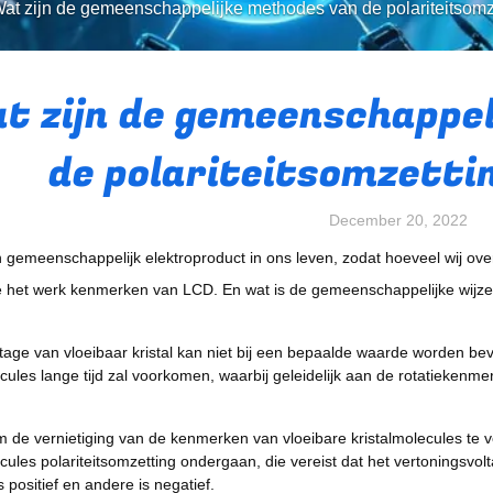
at zijn de gemeenschappelijke methodes van de polariteitsom
t zijn de gemeenschappe
de polariteitsomzetti
December 20, 2022
 gemeenschappelijk elektroproduct in ons leven, zodat hoeveel wij ov
 het werk kenmerken van LCD. En wat is de gemeenschappelijke wijze 
oltage van vloeibaar kristal kan niet bij een bepaalde waarde worden bev
ecules lange tijd zal voorkomen, waarbij geleidelijk aan de rotatiekenm
de vernietiging van de kenmerken van vloeibare kristalmolecules te ve
ecules polariteitsomzetting ondergaan, die vereist dat het vertoningsv
 is positief en andere is negatief.