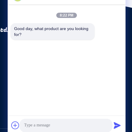
8:22 PM
td.
Good day, what product are you looking 
for?
Snelle links
Bedrijfsprofiel
Fabrieksreis
Kwaliteitscontrole
Sitemap
Privacybeleid
Contacteer ons