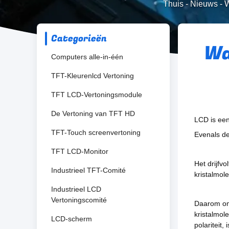
Thuis
-
Nieuws
-
W
Categorieën
Wa
Computers alle-in-één
TFT-Kleurenlcd Vertoning
TFT LCD-Vertoningsmodule
De Vertoning van TFT HD
LCD is een
TFT-Touch screenvertoning
Evenals de
TFT LCD-Monitor
Het drijfv
Industrieel TFT-Comité
kristalmol
Industrieel LCD
Vertoningscomité
Daarom om 
kristalmol
LCD-scherm
polariteit,