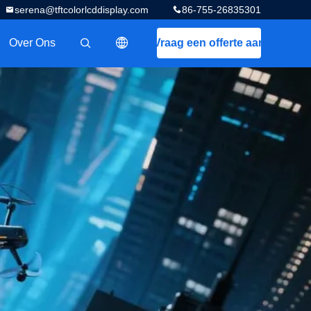
serena@tftcolorlcddisplay.com
86-755-26835301
Over Ons
Vraag een offerte aan
描述