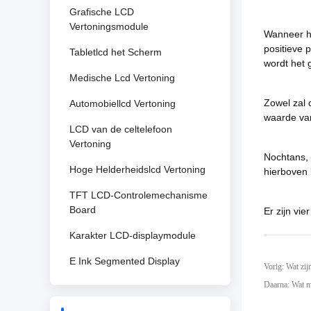
Grafische LCD
Vertoningsmodule
Wanneer he
positieve 
Tabletlcd het Scherm
wordt het 
Medische Lcd Vertoning
Zowel zal 
Automobiellcd Vertoning
waarde van
LCD van de celtelefoon
Vertoning
Nochtans, 
Hoge Helderheidslcd Vertoning
hierboven 
TFT LCD-Controlemechanisme
Board
Er zijn vi
Karakter LCD-displaymodule
E Ink Segmented Display
Vorig: Wat zij
Daarna: Wat m