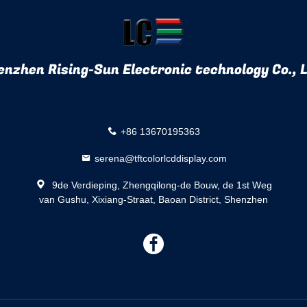
enzhen Rising-Sun Electronic technology Co., L
+86 13670195363
serena@tftcolorlcddisplay.com
9de Verdieping, Zhengqilong-de Bouw, de 1st Weg
van Gushu, Xixiang-Straat, Baoan District, Shenzhen
描
述