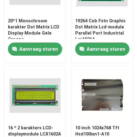
20*1 Monochroom
19264 Cob Fstn Graphic
karakter Dot Matrix LCD
Dot Matrix Lcd-module
Display Module Gele
Parallel Port Industrial
Groene
Lcx19264
achtergrondverlichting
Aanvraag sturen
Aanvraag sturen
LCX201A
Huis
Producten
16 * 2 karakters LCD-
10 inch 1024x768 Tft
displaymodule LCX1602A
Hsd100ixn1-A10
Video's