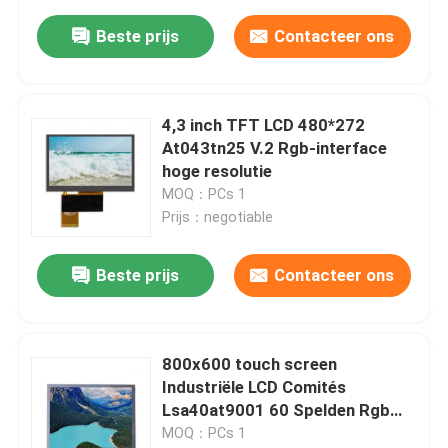
Beste prijs
Contacteer ons
4,3 inch TFT LCD 480*272
At043tn25 V.2 Rgb-interface
hoge resolutie
MOQ：PCs 1
Prijs：negotiable
Beste prijs
Contacteer ons
800x600 touch screen
Industriële LCD Comités
Lsa40at9001 60 Spelden Rgb
Instrument
MOQ：PCs 1