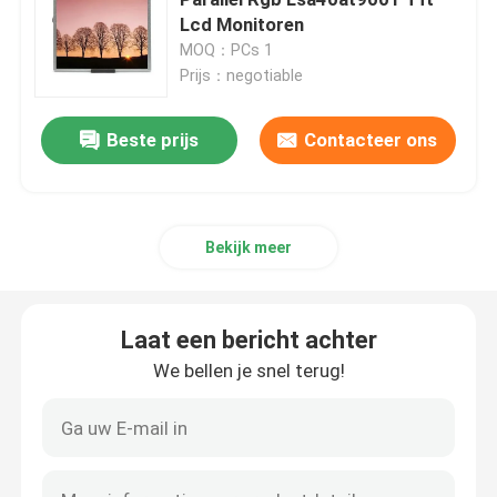
Lcd Monitoren
MOQ：PCs 1
TFT-Kleurenlcd Vertoning
Prijs：negotiable
TFT LCD-Vertoningsmodule
Beste prijs
Contacteer ons
De Vertoning van TFT HD
Bekijk meer
TFT-Touch screenvertoning
Laat een bericht achter
TFT LCD-Monitor
We bellen je snel terug!
Industrieel TFT-Comité
Industrieel LCD Vertoningscomité