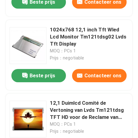
Beste prijs
Contacteer ons
1024x768 12,1 inch Tft Wled
Lcd Monitor Tm121tdsg02 Lvds
Tft Display
MOQ：PCs 1
Prijs：negotiable
Beste prijs
Contacteer ons
12,1 Duimlcd Comité de
Vertoning van Lvds Tm121tdsg
TFT HD voor de Reclame van
Machine
MOQ：PCs 1
Prijs：negotiable