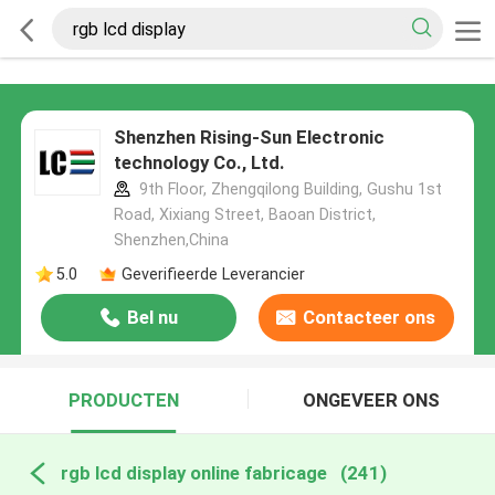
Shenzhen Rising-Sun Electronic
technology Co., Ltd.
9th Floor, Zhengqilong Building, Gushu 1st
Road, Xixiang Street, Baoan District,
Shenzhen,China
5.0
Geverifieerde Leverancier
Bel nu
Contacteer ons
PRODUCTEN
ONGEVEER ONS
rgb lcd display online fabricage
(241)