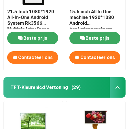
21.5 Inch 1080*1920
15.6 inch All In One
TFT LCD-Controlemechanisme Board
All-In-One Android
machine 1920*1080
System Rk3566
Android
Multiple Interfaces
besturingssysteem
Karakter LCD-displaymodule
Adjustable Brightness
Ondersteuning
Beste prijs
Beste prijs
Meerdere interfaces
Meerdere talen
E Ink Segmented Display
Contacteer ons
Contacteer ons
TFT-Kleurenlcd Vertoning
(29)