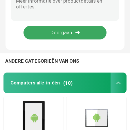
LCD-scherm
Grafische LCD Vertoningsmodule
Tabletlcd het Scherm
ANDERE CATEGORIEËN VAN ONS
Medische Lcd Vertoning
Computers alle-in-één
(10)
Automobiellcd Vertoning
LCD van de celtelefoon Vertoning
Hoge Helderheidslcd Vertoning