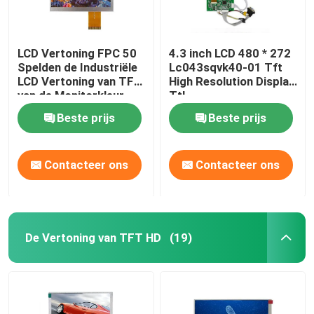
LCD Vertoning FPC 50
4.3 inch LCD 480 * 272
Spelden de Industriële
Lc043sqvk40-01 Tft
LCD Vertoning van TFT
High Resolution Display
van de Monitorkleur
Ttl
Beste prijs
Beste prijs
Contacteer ons
Contacteer ons
De Vertoning van TFT HD
(19)