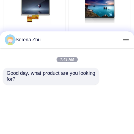
67Pins TFT-Touch
10.1 inch 1280x800
screenvertoning
40Pin TFT Touch
Serena Zhu
AT050TN34 V.1 5
Screen Display Monitor
Duimlcd Vertoning
Ips 10,1 inch 1280x800
Hdmi 400cd/M2
7:43 AM
Beste prijs
Beste prijs
Good day, what product are you looking 
for?
Contacteer ons
Contacteer ons
Bekijk meer
Thuis
Ongeveer ons
Contacteer ons
Desktop Site
Sitemap
Privacybeleid