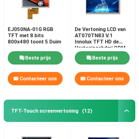
EJ050NA-01G RGB
De Vertoning LCD van
TFT met 8 bits
AT070TN83 V.1
800x480 toont 5 Duim
Innolux TFT HD de
Vertoningshdmi ODM
van het 7 Duimtouche
Beste prijs
Beste prijs
screen
Contacteer ons
Contacteer ons
TFT-Touch screenvertoning
(12)