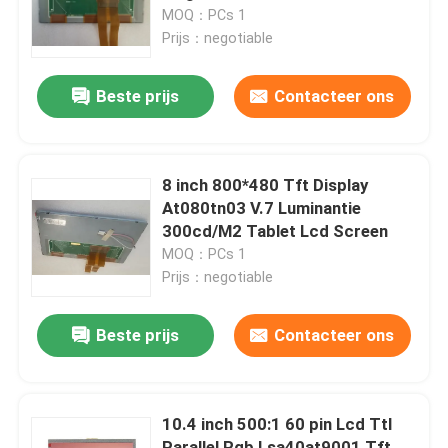
MOQ：PCs 1
Prijs：negotiable
Over ons
Beste prijs
Contacteer ons
Fabriekstocht
Kwaliteitscontrole
8 inch 800*480 Tft Display
At080tn03 V.7 Luminantie
300cd/M2 Tablet Lcd Screen
Neem contact met ons op
MOQ：PCs 1
Prijs：negotiable
Nieuws
Beste prijs
Contacteer ons
Vraag een offerte
10.4 inch 500:1 60 pin Lcd Ttl
Computers alle-in-één
Parallel Rgb Lsa40at9001 Tft