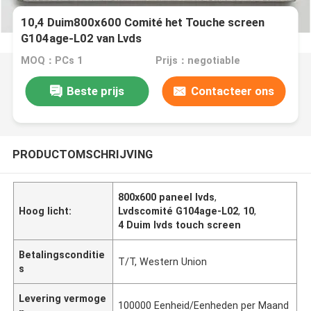
10,4 Duim800x600 Comité het Touche screen
G104age-L02 van Lvds
MOQ：PCs 1
Prijs：negotiable
Beste prijs
Contacteer ons
PRODUCTOMSCHRIJVING
800x600 paneel lvds
,
Hoog licht:
Lvdscomité G104age-L02
,
10
,
4 Duim lvds touch screen
Betalingsconditie
T/T, Western Union
s
Levering vermoge
100000 Eenheid/Eenheden per Maand