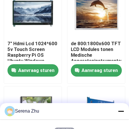
Over ons
Fabriekstocht
7" Hdmi Lcd 1024*600
de 800:1800x600 TFT
5v Touch Screen
LCD Modules tonen
Kwaliteitscontrole
Raspberry Pi OS
Medische
Ubuntu Windows
Apparateninstrumenten
220cd/M2
Aanvraag sturen
Aanvraag sturen
Neem contact met ons op
Nieuws
Vraag een offerte
Serena Zhu
Computers alle-in-één