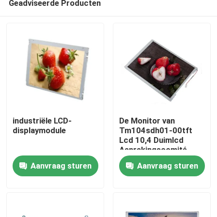
Geadviseerde Producten
industriële LCD-
De Monitor van
displaymodule
Tm104sdh01-00tft
Lcd 10,4 Duimlcd
Aanrakingscomité
Huis
400cd/M2 Helderheid
Aanvraag sturen
Aanvraag sturen
Producten
Video's