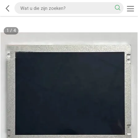
1
/
4