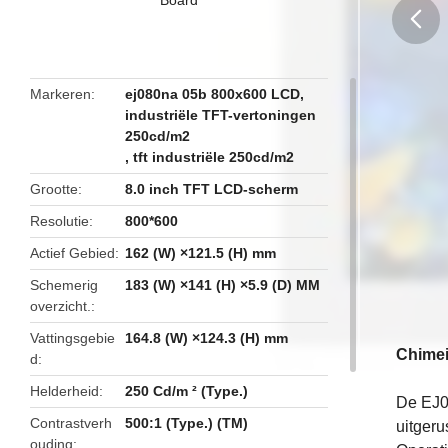
butto
Markeren
ej080na 05b 800x600 LCD
,
industriële TFT-vertoningen
250cd/m2
,
tft industriële 250cd/m2
Grootte
8.0 inch TFT LCD-scherm
Resolutie
800*600
Actief Gebied
162 (W) ×121.5 (H) mm
Schemerig
183 (W) ×141 (H) ×5.9 (D) MM
overzicht.
Vattingsgebie
164.8 (W) ×124.3 (H) mm
Chimei
d
Helderheid
250 Cd/m ² (Type.)
De EJ0
Contrastverh
500:1 (Type.) (TM)
uitgeru
ouding