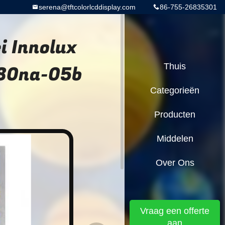
serena@tftcolorlcddisplay.com
86-755-26835301
 Innolux
080na-05b
Thuis
Categorieën
Producten
Middelen
Over Ons
Vraag een offerte
aan