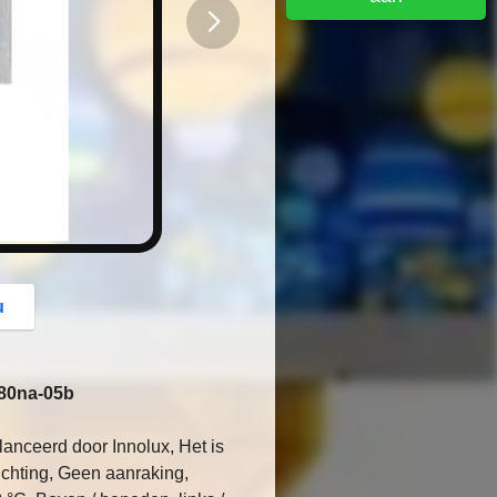
button
u
080na-05b
nceerd door Innolux, Het is
ichting, Geen aanraking,